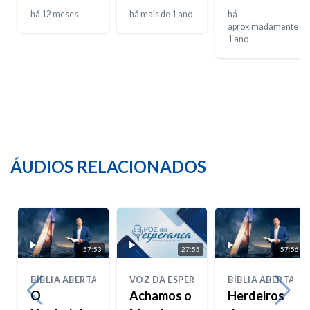
Vida
poder
Agora
há 12 meses
há mais de 1 ano
há
aproximadamente
1 ano
ÁUDIOS RELACIONADOS
57:53
27:55
57:56
BÍBLIA ABERTA
VOZ DA ESPERANÇA
BÍBLIA ABERTA
O
Achamos o
Herdeiros