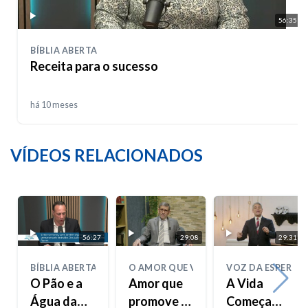
56:35
BÍBLIA ABERTA
Receita para o sucesso
há 10 meses
VÍDEOS RELACIONADOS
56:27
29:08
29:31
BÍBLIA ABERTA
O AMOR QUE VIVE
VOZ DA ESPERAN
O Pão e a
Amor que
A Vida
Água da
promove o
Começa