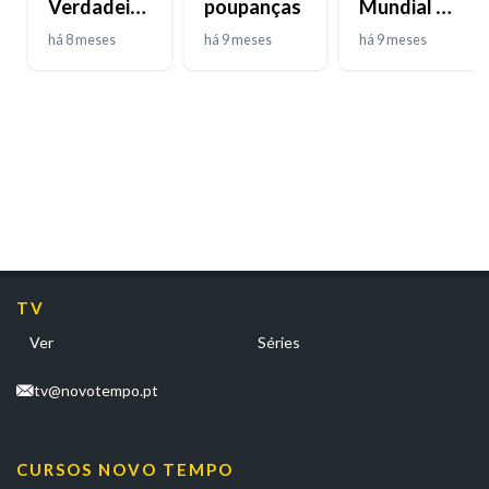
Verdadeiro
poupanças
Mundial da
Josué
DPOC
há 8 meses
há 9 meses
há 9 meses
TV
Ver
Séries
tv@novotempo.pt
CURSOS NOVO TEMPO