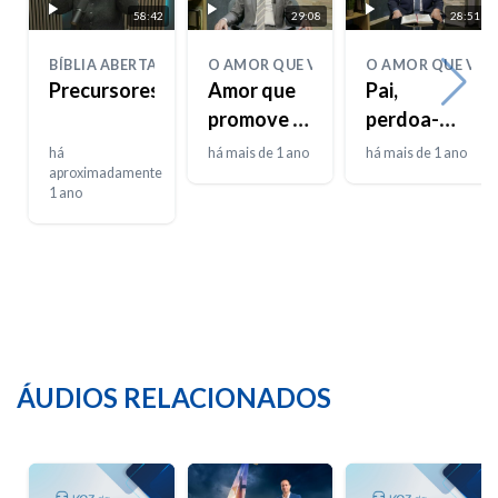
58:42
29:08
28:51
BÍBLIA ABERTA
O AMOR QUE VIVE
O AMOR QUE VIV
Precursores
Amor que
Pai,
promove o
perdoa-
poder
lhes
há
há mais de 1 ano
há mais de 1 ano
aproximadamente
1 ano
ÁUDIOS RELACIONADOS