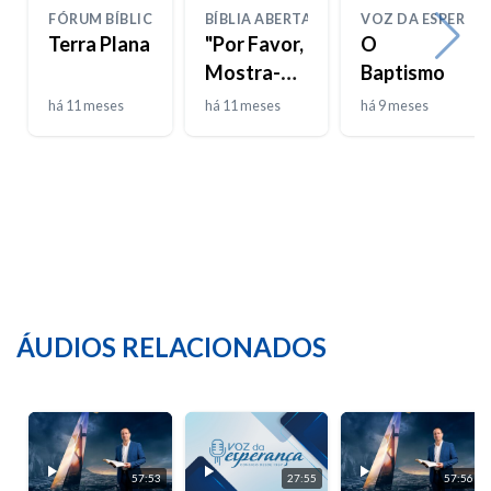
FÓRUM BÍBLICO
BÍBLIA ABERTA
VOZ DA ESPERAN
Terra Plana
"Por Favor,
O
Mostra-me
Baptismo
a Tua
há 11 meses
há 11 meses
há 9 meses
Glória"
ÁUDIOS RELACIONADOS
57:53
27:55
57:56