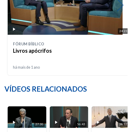
24:23
FÓRUM BÍBLICO
Livros apócrifos
há mais de 1 ano
VÍDEOS RELACIONADOS
27:30
56:43
28:12