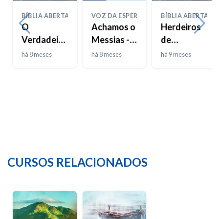
BÍBLIA ABERTA
VOZ DA ESPERANÇA
BÍBLIA ABERTA
O
Achamos o
Herdeiros
Verdadeiro
Messias -
de
Josué
T02E31
Promessas,
há 8 meses
há 8 meses
há 9 meses
Prisioneiros
de
Esperança
CURSOS RELACIONADOS