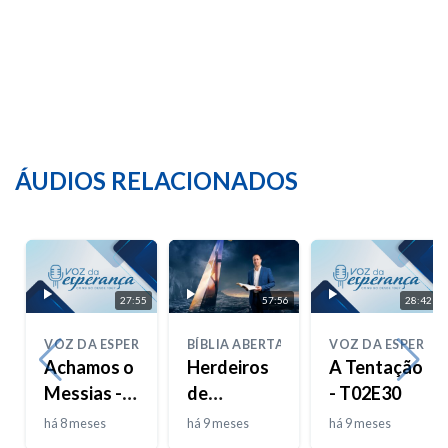
ÁUDIOS RELACIONADOS
27:55
57:56
28:42
VOZ DA ESPERANÇA
BÍBLIA ABERTA
VOZ DA ESPERAN
Achamos o
Herdeiros
A Tentação
Messias -
de
- T02E30
T02E31
Promessas,
há 8 meses
há 9 meses
há 9 meses
Prisioneiros