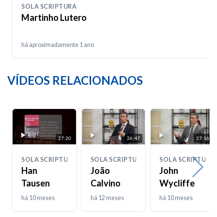
SOLA SCRIPTURA
Martinho Lutero
há aproximadamente 1 ano
VÍDEOS RELACIONADOS
27:20
26:47
27:16
SOLA SCRIPTURA
SOLA SCRIPTURA
SOLA SCRIPTURA
Han
João
John
Tausen
Calvino
Wycliffe
há 10 meses
há 12 meses
há 10 meses