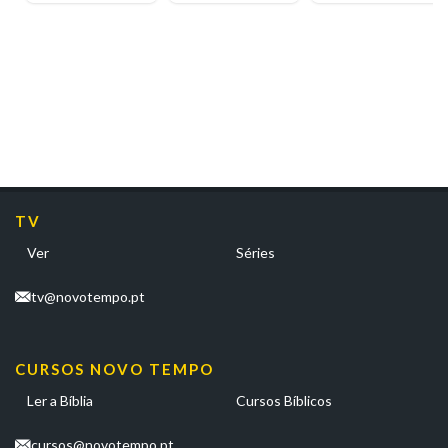
de
Esperança
TV
Ver
Séries
tv@novotempo.pt
CURSOS NOVO TEMPO
Ler a Bíblia
Cursos Bíblicos
cursos@novotempo.pt