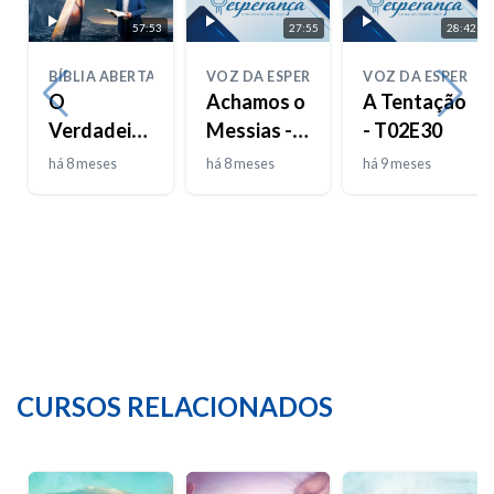
57:53
27:55
28:42
BÍBLIA ABERTA
VOZ DA ESPERANÇA
VOZ DA ESPERAN
O
Achamos o
A Tentação
Verdadeiro
Messias -
- T02E30
Josué
T02E31
há 8 meses
há 8 meses
há 9 meses
CURSOS RELACIONADOS