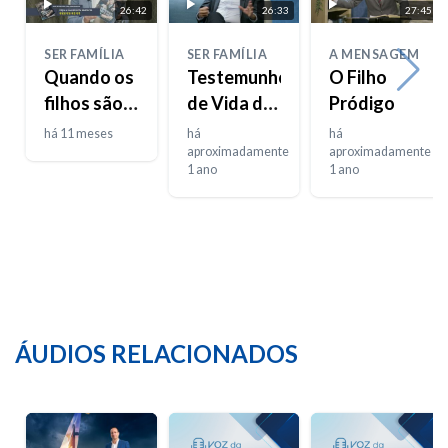
26:42
26:33
27:45
SER FAMÍLIA
SER FAMÍLIA
A MENSAGEM
Quando os
Testemunho
O Filho
filhos são o
de Vida do
Pródigo
problema
Casal
há 11 meses
há
há
Barbosa
aproximadamente
aproximadamente
1 ano
1 ano
ÁUDIOS RELACIONADOS