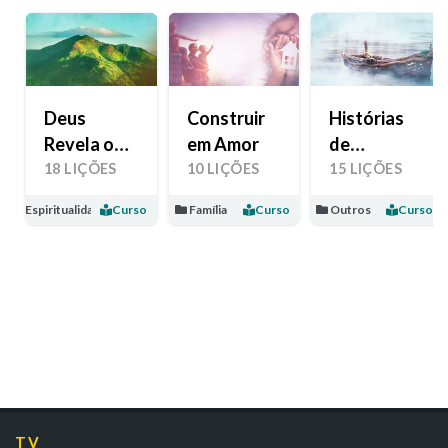
Deus
Construir
Histórias
Revela o
em Amor
de
Seu Amor
Esperança
18 LIÇÕES
10 LIÇÕES
15 LIÇÕES
Espiritualidade
Curso
Família
Curso
Outros
Curso
TV