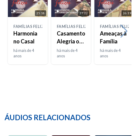
25:18
27:22
26:19
FAMÍLIAS FELIZES
FAMÍLIAS FELIZES
FAMÍLIAS FELIZES
Harmonia
Casamento:
Ameaças à
no Casal
Alegria ou
Família
Tormento?
há mais de 4
há mais de 4
há mais de 4
anos
anos
anos
ÁUDIOS RELACIONADOS