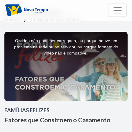
Início
TV
Famílias Felizes
Fatores que Constroem o Casamento
This
is
a
O vídeo não pode ser carregado, ou porque houve um
modal
window.
problema na rede ou no servidor, ou porque formato do
vídeo não é compatível.
FAMÍLIAS FELIZES
Fatores que Constroem o Casamento