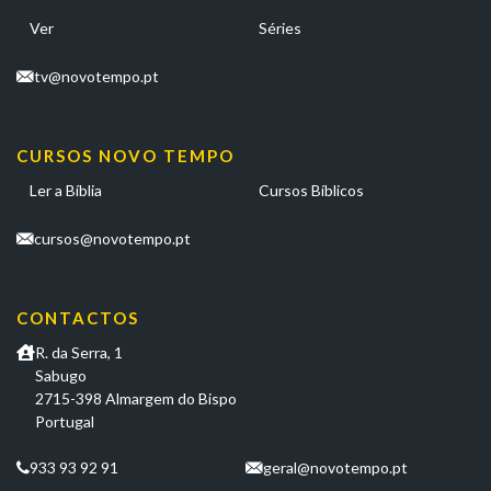
Ver
Séries
tv@novotempo.pt
CURSOS NOVO TEMPO
Ler a Bíblia
Cursos Bíblicos
cursos@novotempo.pt
CONTACTOS
R. da Serra, 1
Sabugo
2715-398 Almargem do Bispo
Portugal
933 93 92 91
geral@novotempo.pt