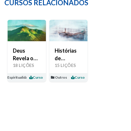
CURSOS RELACIONADOS
Deus
Histórias
Revela o
de
Seu Amor
Esperança
18 LIÇÕES
15 LIÇÕES
Espiritualidade
Curso
Outros
Curso