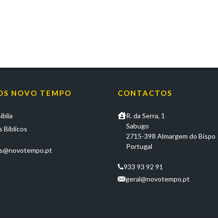
OS NOVO TEMPO
CONTACTOS
íblia
R. da Serra, 1
Sabugo
 Bíblicos
2715-398 Almargem do Bispo
Portugal
os@novotempo.pt
933 93 92 91
geral@novotempo.pt