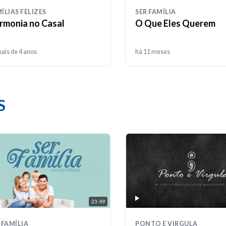
ÍLIAS FELIZES
SER FAMÍLIA
rmonia no Casal
O Que Eles Querem
ais de 4 anos
há 11 meses
S
23:49
 FAMÍLIA
PONTO E VIRGULA