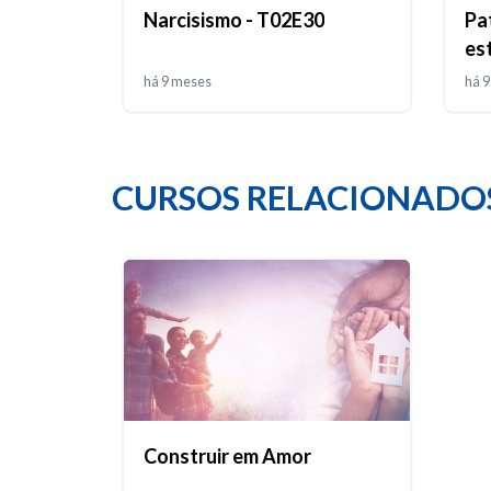
Narcisismo - T02E30
Pa
es
há 9 meses
há 
CURSOS RELACIONADO
Construir em Amor