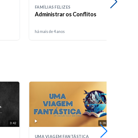
FAMÍLIAS FELIZES
SER F
Administrar os Conflitos
A mu
há mais de 4 anos
há mais
3:42
8:38
UMA VIAGEM FANTÁSTICA
SER F