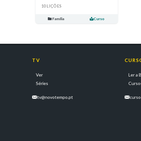
10 LIÇÕES
Família
Curso
TV
CURS
Ver
Ler a B
Séries
Cursos
tv@novotempo.pt
curs