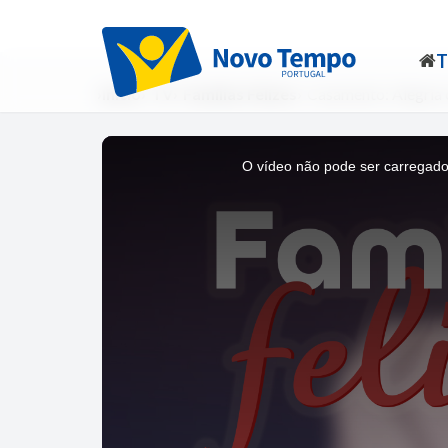
Início
TV
Famílias Felizes
Casamento: Alegria
This
is
a
O vídeo não pode ser carregado
modal
window.