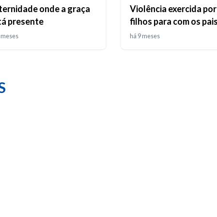
ternidade onde a graça
Violência exercida por
tá presente
filhos para com os pai
9 meses
há 9 meses
S