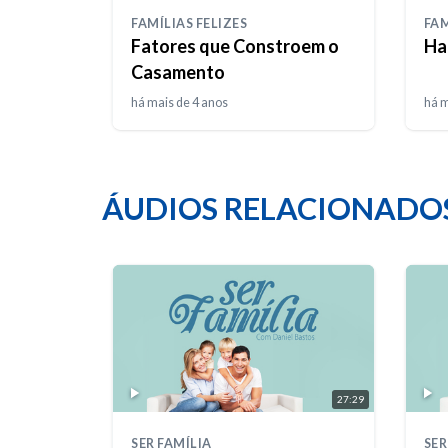
FAMÍLIAS FELIZES
FAM
Fatores que Constroem o
Ha
Casamento
há mais de 4 anos
há m
ÁUDIOS RELACIONADO
27:29
SER FAMÍLIA
SER