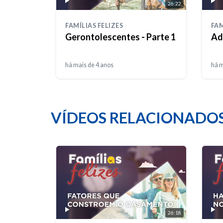
26:22
FAMÍLIAS FELIZES
FAM
Gerontolescentes - Parte 1
Ad
há mais de 4 anos
há m
VÍDEOS RELACIONADO
26:18