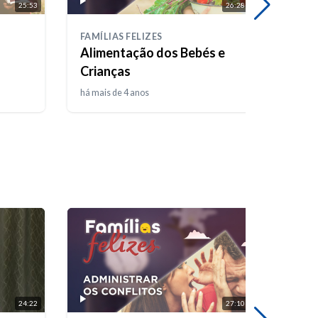
25:53
26:28
FAMÍLIAS FELIZES
FAMÍL
Alimentação dos Bebés e
Casa
Crianças
Torm
há mais de 4 anos
há mais
24:22
27:10