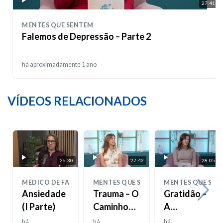
27:41
MENTES QUE SENTEM
Falemos de Depressão – Parte 2
há aproximadamente 1 ano
VÍDEOS RELACIONADOS
26:30
27:42
28:05
MÉDICO DE FAMÍLIA
MENTES QUE SENTEM
MENTES QUE SEN
Ansiedade
Trauma – O
Gratidão –
(I Parte)
Caminho
A
de
Importância
há
há
há