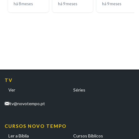
T02E31
moldam
há 8 meses
há 9 meses
há 9 meses
destinos
TV
Ver
Séries
tv@novotempo.pt
CURSOS NOVO TEMPO
Ler a Bíblia
Cursos Bíblicos