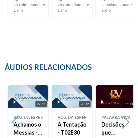
aproximadamente
Regresso –
aproximadamente
dos
aproximadamente
1 ano
1 ano
1 ano
Parte 2
Pequenos
Gestos
ÁUDIOS RELACIONADOS
27:55
28:42
15:54
VOZ DA ESPERANÇA
VOZ DA ESPERANÇA
PALAVRA VIVA
Achamos o
A Tentação
Decisões
Messias -
- T02E30
que