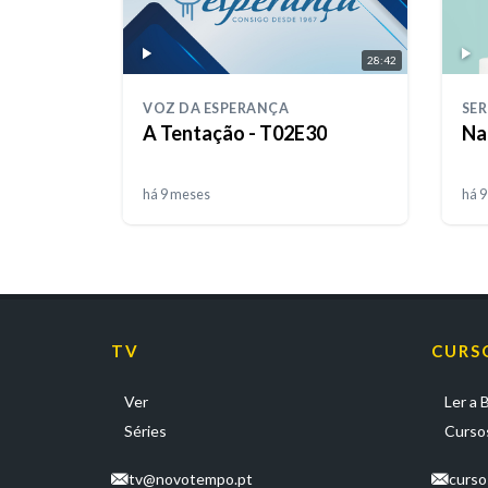
28:42
VOZ DA ESPERANÇA
SER
A Tentação - T02E30
Na
há 9 meses
há 
TV
CURS
Ver
Ler a B
Séries
Cursos
tv@novotempo.pt
curs