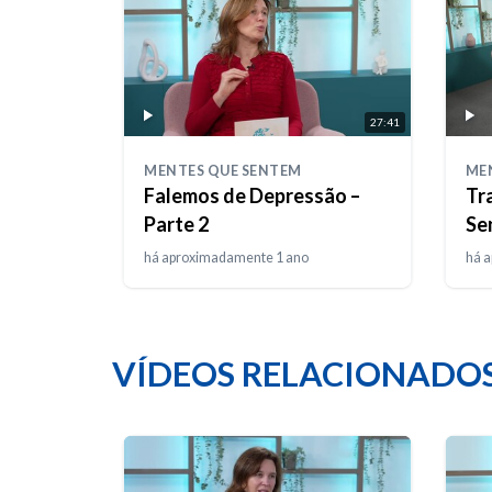
27:41
MENTES QUE SENTEM
ME
Falemos de Depressão –
Tr
Parte 2
Se
No
há aproximadamente 1 ano
há 
VÍDEOS RELACIONADO