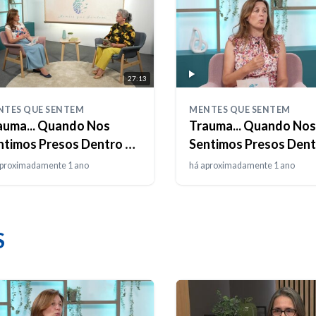
27:13
NTES QUE SENTEM
MENTES QUE SENTEM
auma... Quando Nos
Trauma... Quando Nos
ntimos Presos Dentro do
Sentimos Presos Dent
sso Corpo
Nossa Mente
aproximadamente 1 ano
há aproximadamente 1 ano
S