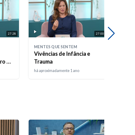
27:28
27:00
MENTES QUE SENTEM
MENTE
Vivências de Infância e
Trau
ro da
Trauma
Regre
há aproximadamente 1 ano
há apr