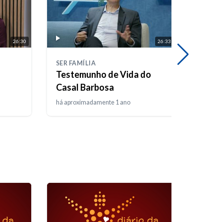
26:30
26:33
SER FAMÍLIA
MENTE
Testemunho de Vida do
À De
Casal Barbosa
Intel
há aproximadamente 1 ano
há 11 