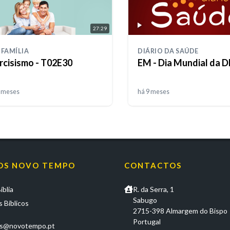
27:29
 FAMÍLIA
DIÁRIO DA SAÚDE
rcisismo - T02E30
EM - Dia Mundial da 
9 meses
há 9 meses
OS NOVO TEMPO
CONTACTOS
íblia
R. da Serra, 1
Sabugo
 Bíblicos
2715-398 Almargem do Bispo
Portugal
os@novotempo.pt