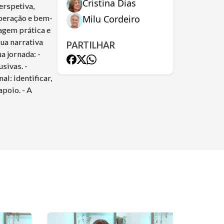
Cristina Dias
erspetiva,
Milu Cordeiro
uperação e bem-
agem prática e
sua narrativa
PARTILHAR
a jornada: -
sivas. -
l: identificar,
poio. - A