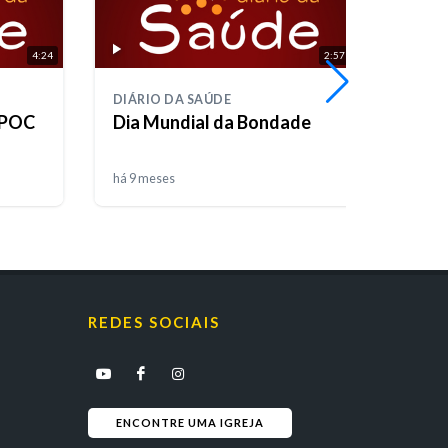
4:24
2:57
DIÁRIO DA SAÚDE
DIÁRI
DPOC
Dia Mundial da Bondade
Dia 
há 9 meses
há 9 m
REDES SOCIAIS
ENCONTRE UMA IGREJA