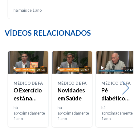
há mais de 1 ano
VÍDEOS RELACIONADOS
26:08
28:07
29:12
MÉDICO DE FAMÍLIA
MÉDICO DE FAMÍLIA
MÉDICO DE FAMÍL
O Exercício
Novidades
Pé
está na
em Saúde
diabético
moda
(parte 2)
há
há
há
aproximadamente
aproximadamente
aproximadamente
1 ano
1 ano
1 ano