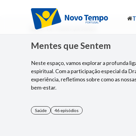
Início
TV
Mentes que Sentem
Mentes que Sentem
Neste espaço, vamos explorar a profunda liga
espiritual. Com a participação especial da Dra
experiência, refletimos sobre como as noss
bem-estar.
Saúde
46 episódios