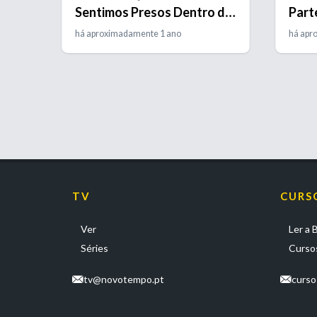
Sentimos Presos Dentro do
Part
Nosso Corpo
há aproximadamente 1 ano
há apr
TV
CURS
Ver
Ler a B
Séries
Cursos
tv@novotempo.pt
curs