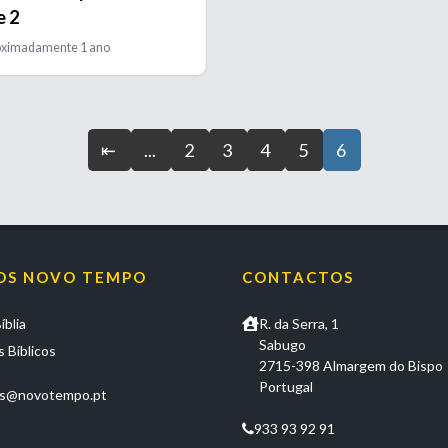
e 2
oximadamente 1 ano
⇤
...
2
3
4
5
6
OS NOVO TEMPO
CONTACTOS
íblia
R. da Serra, 1
Sabugo
 Bíblicos
2715-398 Almargem do Bispo
Portugal
os@novotempo.pt
933 93 92 91