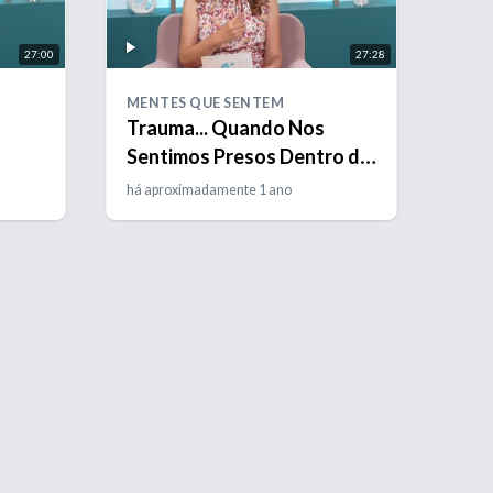
27:00
27:28
MENTES QUE SENTEM
Trauma... Quando Nos
Sentimos Presos Dentro da
Nossa Mente
há aproximadamente 1 ano