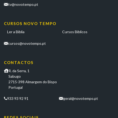
tv@novotempo.pt
CURSOS NOVO TEMPO
Ler a Bíblia
Cursos Bíblicos
cursos@novotempo.pt
CONTACTOS
R. da Serra, 1
Sabugo
2715-398 Almargem do Bispo
Portugal
933 93 92 91
geral@novotempo.pt
REDES SOCIAIS