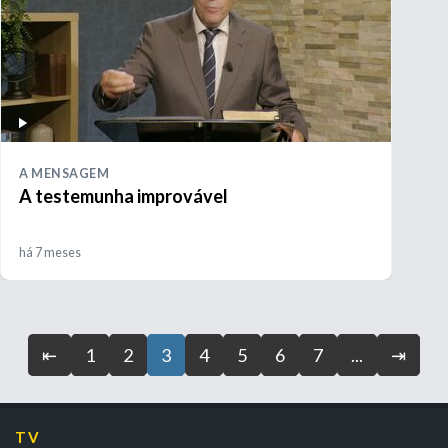
A MENSAGEM
A testemunha improvável
há 7 meses
⇤
1
2
3
4
5
6
7
...
⇥
TV