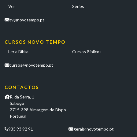
Ver
Séries
tv@novotempo.pt
CURSOS NOVO TEMPO
Ler a Bíblia
Cursos Bíblicos
cursos@novotempo.pt
CONTACTOS
R. da Serra, 1
Sabugo
2715-398 Almargem do Bispo
Portugal
933 93 92 91
geral@novotempo.pt