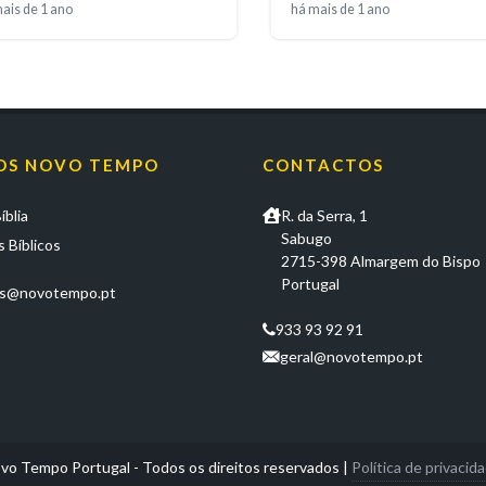
ais de 1 ano
há mais de 1 ano
OS NOVO TEMPO
CONTACTOS
íblia
R. da Serra, 1
Sabugo
 Bíblicos
2715-398 Almargem do Bispo
Portugal
os@novotempo.pt
933 93 92 91
geral@novotempo.pt
vo Tempo Portugal - Todos os direitos reservados
|
Política de privacid