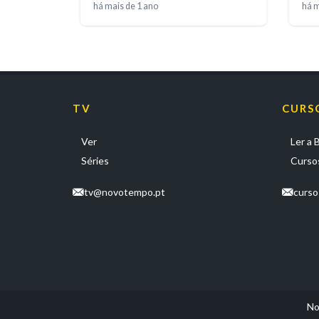
há mais de 1 ano
há m
TV
CURS
Ver
Ler a B
Séries
Cursos
tv@novotempo.pt
curs
No