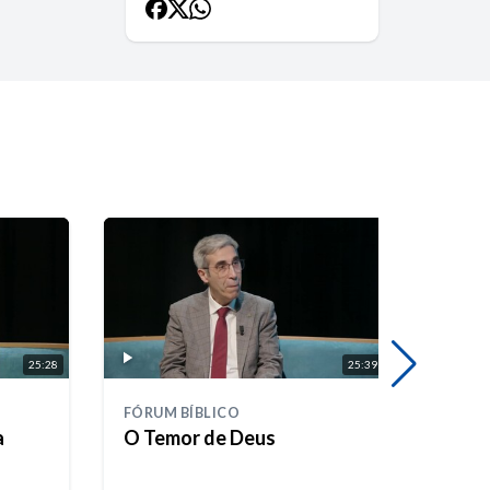
25:28
25:39
FÓRUM BÍBLICO
FÓRUM
a
O Temor de Deus
Polig
Israe