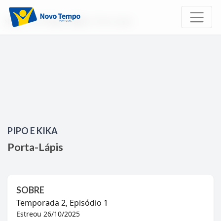
Início
TV
Pipo e Kika
Porta-Lápis
PIPO E KIKA
Porta-Lápis
SOBRE
Temporada
2
, Episódio
1
Estreou
26/10/2025