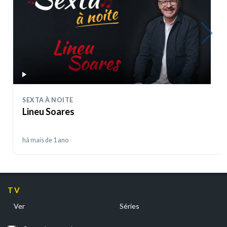
SEXTA À NOITE
Lineu Soares
há mais de 1 ano
TV
Ver
Séries