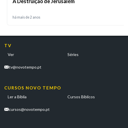
A Destruição de Jerusalém
há mais de 2 anos
TV
Ver
Séries
tv@novotempo.pt
CURSOS NOVO TEMPO
Ler a Bíblia
Cursos Bíblicos
cursos@novotempo.pt