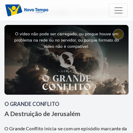
Início
TV
O Grande Conflito
A Destruição de Jerusalém
This
is
a
O vídeo não pode ser carregado, ou porque houve um
modal
window.
problema na rede ou no servidor, ou porque formato do
vídeo não é compatível.
O GRANDE CONFLITO
A Destruição de Jerusalém
O Grande Conflito inicia-se com um episódio marcante da