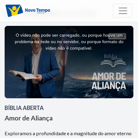
Início
TV
Bíblia Aberta
Amor de Aliança
This
is
a
O vídeo não pode ser carregado, ou porque houve um
modal
window.
problema na rede ou no servidor, ou porque formato do
vídeo não é compatível.
BÍBLIA ABERTA
Amor de Aliança
Exploramos a profundidade e a magnitude do amor eterno