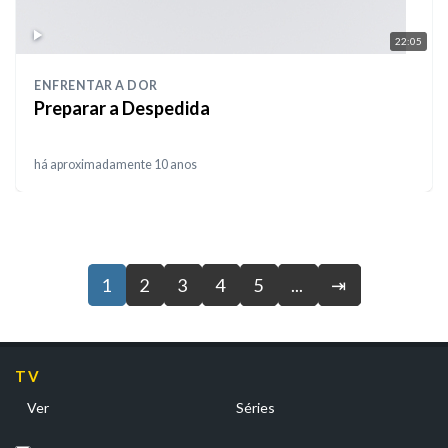
22:05
ENFRENTAR A DOR
Preparar a Despedida
há aproximadamente 10 anos
1
2
3
4
5
...
⇥
TV
Ver
Séries